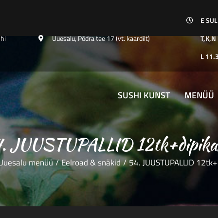
E SU
hi
Uuesalu, Põdra tee 17 (vt. kaardilt)
T,K,N
L 11.
SUSHI KUNST
MENÜÜ
.
JUUSTUPALLID 12tk+dipika
Uuesalu menüü
/
Eelroad & snäkid
/
54. JUUSTUPALLID 12tk+