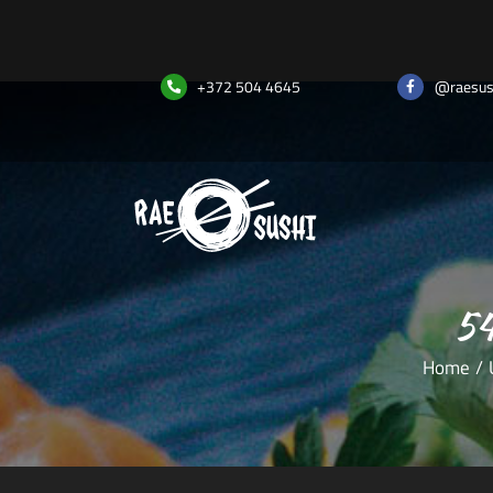
Skip
to
content
+372 504 4645
@raesus
54
Home
/